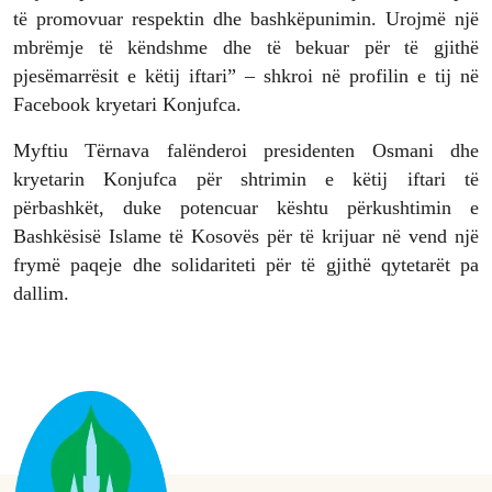
të promovuar respektin dhe bashkëpunimin. Urojmë një
mbrëmje të këndshme dhe të bekuar për të gjithë
pjesëmarrësit e këtij iftari” – shkroi në profilin e tij në
Facebook kryetari Konjufca.
Myftiu Tërnava falënderoi presidenten Osmani dhe
kryetarin Konjufca për shtrimin e këtij iftari të
përbashkët, duke potencuar kështu përkushtimin e
Bashkësisë Islame të Kosovës për të krijuar në vend një
frymë paqeje dhe solidariteti për të gjithë qytetarët pa
dallim.