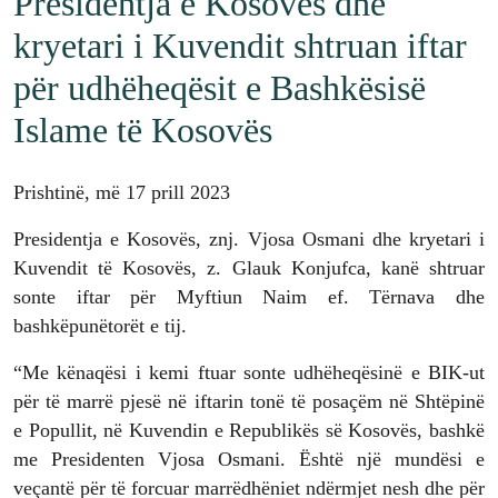
Presidentja e Kosovës dhe
kryetari i Kuvendit shtruan iftar
për udhëheqësit e Bashkësisë
Islame të Kosovës
Prishtinë, më 17 prill 2023
Presidentja e Kosovës, znj. Vjosa Osmani dhe kryetari i
Kuvendit të Kosovës, z. Glauk Konjufca, kanë shtruar
sonte iftar për Myftiun Naim ef. Tërnava dhe
bashkëpunëtorët e tij.
“Me kënaqësi i kemi ftuar sonte udhëheqësinë e BIK-ut
për të marrë pjesë në iftarin tonë të posaçëm në Shtëpinë
e Popullit, në Kuvendin e Republikës së Kosovës, bashkë
me Presidenten Vjosa Osmani. Është një mundësi e
veçantë për të forcuar marrëdhëniet ndërmjet nesh dhe për