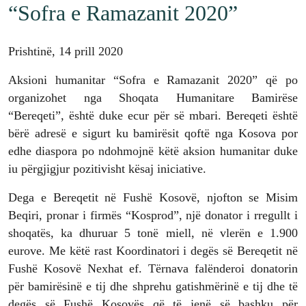
“Sofra e Ramazanit 2020”
Prishtinë, 14 prill 2020
Aksioni humanitar “Sofra e Ramazanit 2020” që po
organizohet nga Shoqata Humanitare Bamirëse
“Bereqeti”, është duke ecur për së mbari. Bereqeti është
bërë adresë e sigurt ku bamirësit qoftë nga Kosova por
edhe diaspora po ndohmojnë këtë aksion humanitar duke
iu përgjigjur pozitivisht kësaj iniciative.
Dega e Bereqetit në Fushë Kosovë, njofton se Misim
Beqiri, pronar i firmës “Kosprod”, një donator i rregullt i
shoqatës, ka dhuruar 5 tonë miell, në vlerën e 1.900
eurove. Me këtë rast Koordinatori i degës së Bereqetit në
Fushë Kosovë Nexhat ef. Tërnava falënderoi donatorin
për bamirësinë e tij dhe shprehu gatishmërinë e tij dhe të
degës së Fushë Kosovës që të jenë së bashku për