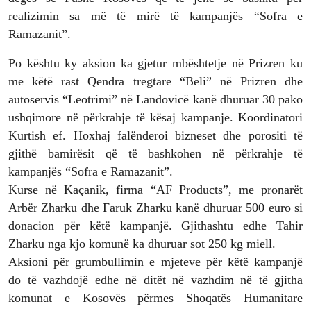
realizimin sa më të mirë të kampanjës “Sofra e
Ramazanit”.
Po kështu ky aksion ka gjetur mbështetje në Prizren ku
me këtë rast Qendra tregtare “Beli” në Prizren dhe
autoservis “Leotrimi” në Landovicë kanë dhuruar 30 pako
ushqimore në përkrahje të kësaj kampanje. Koordinatori
Kurtish ef. Hoxhaj falënderoi bizneset dhe porositi të
gjithë bamirësit që të bashkohen në përkrahje të
kampanjës “Sofra e Ramazanit”.
Kurse në Kaçanik, firma “AF Products”, me pronarët
Arbër Zharku dhe Faruk Zharku kanë dhuruar 500 euro si
donacion për këtë kampanjë. Gjithashtu edhe Tahir
Zharku nga kjo komunë ka dhuruar sot 250 kg miell.
Aksioni për grumbullimin e mjeteve për këtë kampanjë
do të vazhdojë edhe në ditët në vazhdim në të gjitha
komunat e Kosovës përmes Shoqatës Humanitare