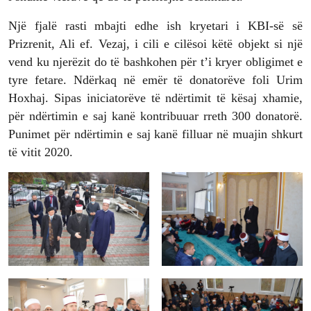
Një fjalë rasti mbajti edhe ish kryetari i KBI-së së
Prizrenit, Ali ef. Vezaj, i cili e cilësoi këtë objekt si një
vend ku njerëzit do të bashkohen për t’i kryer obligimet e
tyre fetare. Ndërkaq në emër të donatorëve foli Urim
Hoxhaj. Sipas iniciatorëve të ndërtimit të kësaj xhamie,
për ndërtimin e saj kanë kontribuuar rreth 300 donatorë.
Punimet për ndërtimin e saj kanë filluar në muajin shkurt
të vitit 2020.