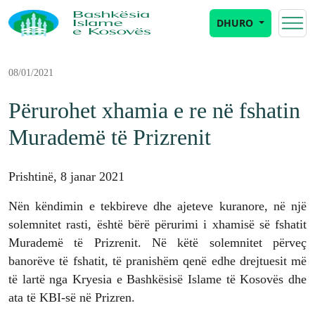
DHURO
08/01/2021
Përurohet xhamia e re në fshatin
Murademë të Prizrenit
Prishtinë, 8 janar 2021
Nën këndimin e tekbireve dhe ajeteve kuranore, në një
solemnitet rasti, është bërë përurimi i xhamisë së fshatit
Murademë të Prizrenit. Në këtë solemnitet përveç
banorëve të fshatit, të pranishëm qenë edhe drejtuesit më
të lartë nga Kryesia e Bashkësisë Islame të Kosovës dhe
ata të KBI-së në Prizren.