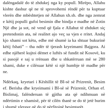
dalëngadalë do të zhdukej nga ky popull. Mirëpo, Allahu
kishte dashur që ne të sprovohemi rëndë për ta kuptuar
vlerën dhe mbështetjen në Allahun xh.sh. dhe nga zemrat
e këtij populli gufoi besimin dhe bindja e madhe në Zotin
Një dhe ja sot, në vend që fjala e Allahut të zhduket siç
pretendonin ata, në realitet ajo veç sa vjen e rritet. Andaj
kjo xhami sot këtu, edhe më shumë ia ka shtuar bukurinë
këtij fshati” – tha ndër të tjerash kryeimami Bajgora. Ai
edhe njëherë kujtoi dëmet e luftës së fundit në Kosovë, ku
si pasojë e saj u rrënuan dhe u shkatërruan më se 280
xhami, duke e cilësuar këtë si një humbje të madhe për
ne.
Ndërkaq, kryetari i Këshillit të BI-së së Prizrenit, Besim
ef. Berisha dhe kryeimami i BI-së së Prizrenit, Orhan ef.
Bislimaj, falënderuan të gjitha ata që ndihmuan në
ndërtimin e xhamisë, për të cilën thanë se do të jetë burim
i shumë vlerave që do të përfitojnë besimtarët.