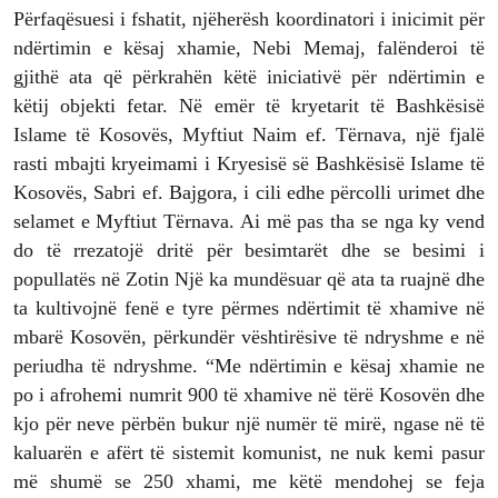
Përfaqësuesi i fshatit, njëherësh koordinatori i inicimit për
ndërtimin e kësaj xhamie, Nebi Memaj, falënderoi të
gjithë ata që përkrahën këtë iniciativë për ndërtimin e
këtij objekti fetar. Në emër të kryetarit të Bashkësisë
Islame të Kosovës, Myftiut Naim ef. Tërnava, një fjalë
rasti mbajti kryeimami i Kryesisë së Bashkësisë Islame të
Kosovës, Sabri ef. Bajgora, i cili edhe përcolli urimet dhe
selamet e Myftiut Tërnava. Ai më pas tha se nga ky vend
do të rrezatojë dritë për besimtarët dhe se besimi i
popullatës në Zotin Një ka mundësuar që ata ta ruajnë dhe
ta kultivojnë fenë e tyre përmes ndërtimit të xhamive në
mbarë Kosovën, përkundër vështirësive të ndryshme e në
periudha të ndryshme. “Me ndërtimin e kësaj xhamie ne
po i afrohemi numrit 900 të xhamive në tërë Kosovën dhe
kjo për neve përbën bukur një numër të mirë, ngase në të
kaluarën e afërt të sistemit komunist, ne nuk kemi pasur
më shumë se 250 xhami, me këtë mendohej se feja