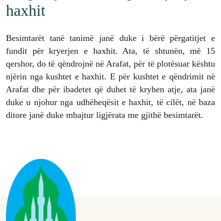
haxhit
Besimtarët tanë tanimë janë duke i bërë përgatitjet e
fundit për kryerjen e haxhit. Ata, të shtunën, më 15
qershor, do të qëndrojnë në Arafat, për të plotësuar kështu
njërin nga kushtet e haxhit. E për kushtet e qëndrimit në
Arafat dhe për ibadetet që duhet të kryhen atje, ata janë
duke u njohur nga udhëheqësit e haxhit, të cilët, në baza
ditore janë duke mbajtur ligjërata me gjithë besimtarët.