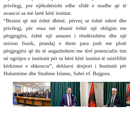
privilegj, por njëkohësisht edhe sfidë e madhe që të
avancoi sa më lartë këtë institut.
“Besimi që më është dhënë, përveç se është nderë dhe
privilegj, për mua më shumë është një obligim me
përgjegjësi, është një amanet i rëndësishëm dhe një
mision fisnik, prandaj e them para jush me plotë
përgjegjësi që do të angazhohem me tërë potencialin tim
në ngritjen e institutit për ta bërë këtë institut të mirëfilltë
kërkimor e shkencor”, deklaroi drejtori i Institutit për
Hulumtime dhe Studime Islame, Sabri ef. Bajgora.