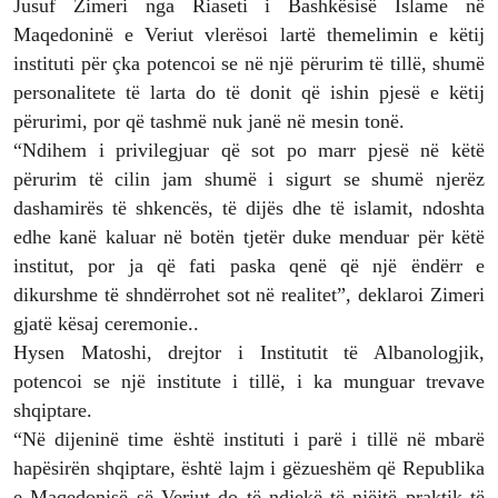
Jusuf Zimeri nga Riaseti i Bashkësisë Islame në
Maqedoninë e Veriut vlerësoi lartë themelimin e këtij
instituti për çka potencoi se në një përurim të tillë, shumë
personalitete të larta do të donit që ishin pjesë e këtij
përurimi, por që tashmë nuk janë në mesin tonë.
“Ndihem i privilegjuar që sot po marr pjesë në këtë
përurim të cilin jam shumë i sigurt se shumë njerëz
dashamirës të shkencës, të dijës dhe të islamit, ndoshta
edhe kanë kaluar në botën tjetër duke menduar për këtë
institut, por ja që fati paska qenë që një ëndërr e
dikurshme të shndërrohet sot në realitet”, deklaroi Zimeri
gjatë kësaj ceremonie..
Hysen Matoshi, drejtor i Institutit të Albanologjik,
potencoi se një institute i tillë, i ka munguar trevave
shqiptare.
“Në dijeninë time është instituti i parë i tillë në mbarë
hapësirën shqiptare, është lajm i gëzueshëm që Republika
e Maqedonisë së Veriut do të ndjekë të njëjtë praktik të