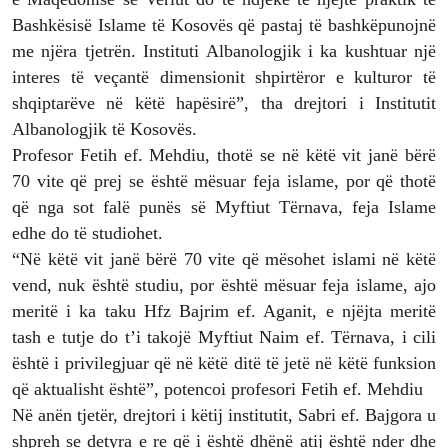
Bashkësisë Islame të Kosovës që pastaj të bashkëpunojnë
me njëra tjetrën. Instituti Albanologjik i ka kushtuar një
interes të veçantë dimensionit shpirtëror e kulturor të
shqiptarëve në këtë hapësirë”, tha drejtori i Institutit
Albanologjik të Kosovës.
Profesor Fetih ef. Mehdiu, thotë se në këtë vit janë bërë
70 vite që prej se është mësuar feja islame, por që thotë
që nga sot falë punës së Myftiut Tërnava, feja Islame
edhe do të studiohet.
“Në këtë vit janë bërë 70 vite që mësohet islami në këtë
vend, nuk është studiu, por është mësuar feja islame, ajo
meritë i ka taku Hfz Bajrim ef. Aganit, e njëjta meritë
tash e tutje do t’i takojë Myftiut Naim ef. Tërnava, i cili
është i privilegjuar që në këtë ditë të jetë në këtë funksion
që aktualisht është”, potencoi profesori Fetih ef. Mehdiu
Në anën tjetër, drejtori i këtij institutit, Sabri ef. Bajgora u
shpreh se detyra e re që i është dhënë atij është nder dhe