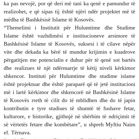
ka pas nevojë, por që deri më tani ka qenë e pamundur të
realizohet, e që sipas tij është njëri ndër projektet më të
mëdha të Bashkësisë Islame të Kosovës.
“Themelimi i Institutit për Hulumtime dhe Studime
Islame është vazhdimësi e institucioneve arsimore të
Bashkësisë Islame të Kosovës, suksesi i të cilave nëpër
vite dhe dekada ka bërë të mundur krijimin e kuadrove
përgatitjen me potencialin e duhur për të qenë sot bartës
dhe realizues të një ndërmarrje të këtij niveli kërkimor
shkencor. Instituti për Hulumtime dhe studime islame
është projektuar dhe është paraparë që të jetë institucioni
më i lartë kërkimor dhe shkencorë në Bashkësinë Islame
të Kosovës rreth të cilit do të mblidhen dhe do të japin
kontributin e tyre studiues të shumtë të fushave fetar,
kulturore, e historike, gjithnjë në shërbim të ndriçimit të
së vërtetës fetare dhe kombëtare”, u shpreh Myftiu Naim
ef. Tërnava.