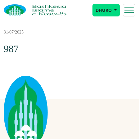
DHURO
31/07/2025
987