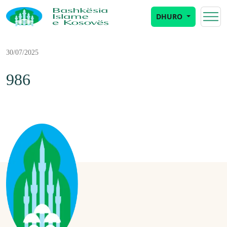
DHURO
30/07/2025
986