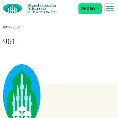
DHURO
08/06/2025
961