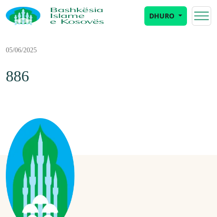
DHURO
05/06/2025
886