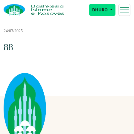
DHURO
24/03/2025
88