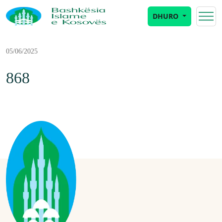
DHURO
05/06/2025
868