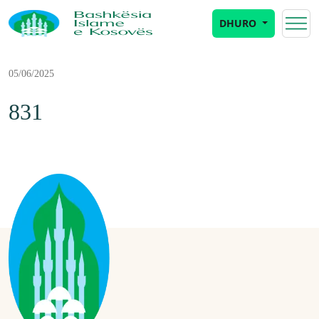
DHURO
05/06/2025
831