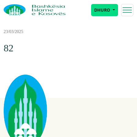
DHURO
23/03/2025
82