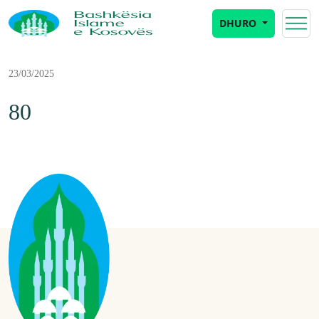
DHURO
23/03/2025
80