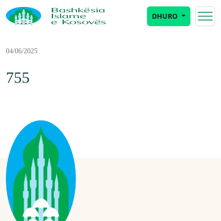
DHURO
04/06/2025
755