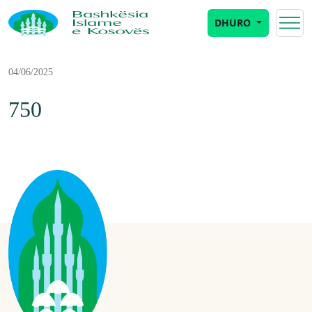
DHURO
04/06/2025
750