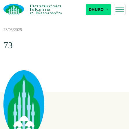
DHURO
23/03/2025
73