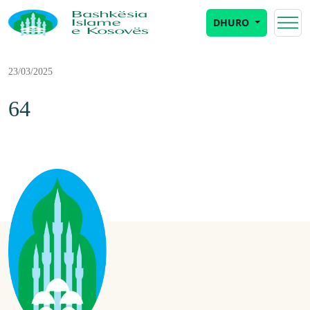
DHURO
23/03/2025
64