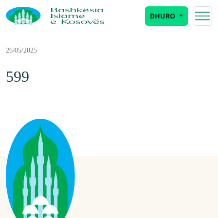
DHURO
26/05/2025
599