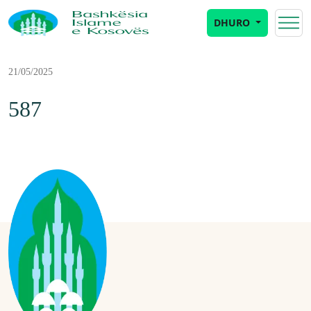
DHURO
21/05/2025
587