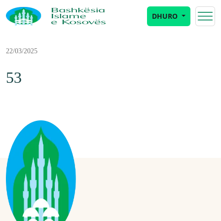
DHURO
22/03/2025
53