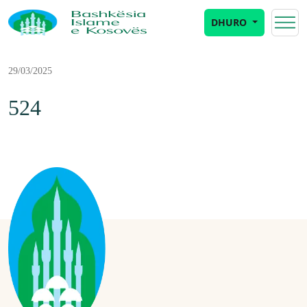
DHURO
29/03/2025
524