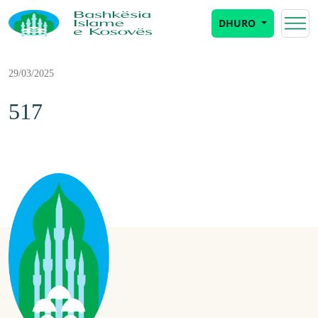
DHURO
29/03/2025
517