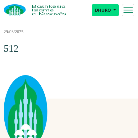
DHURO
29/03/2025
512