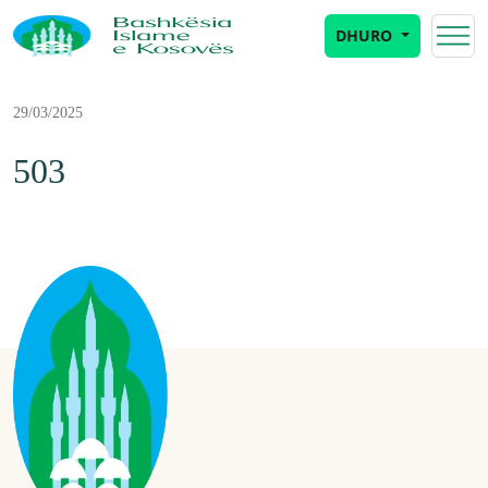
DHURO
29/03/2025
503