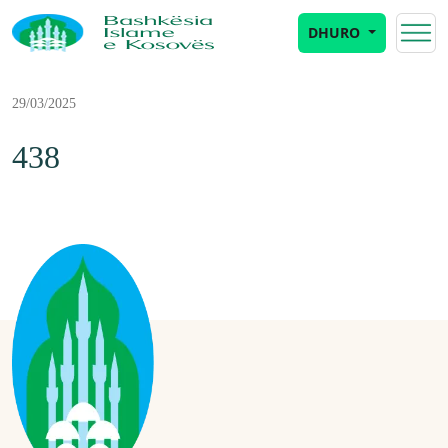
DHURO
29/03/2025
438