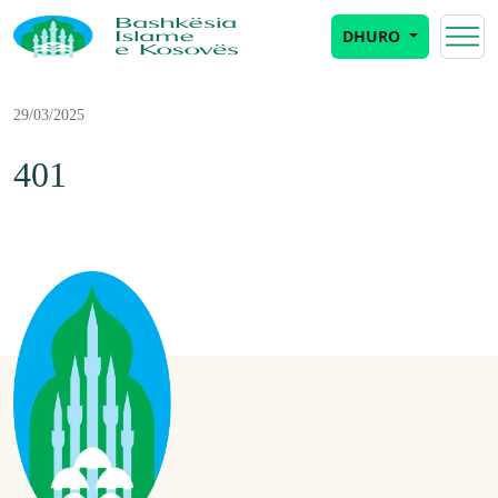
DHURO
29/03/2025
401