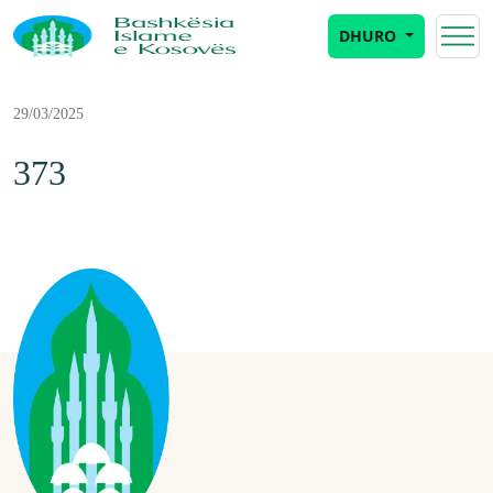
DHURO
29/03/2025
373