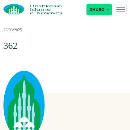
DHURO
28/03/2025
362