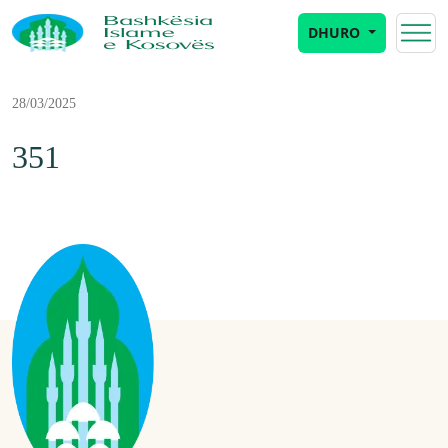
DHURO
28/03/2025
351