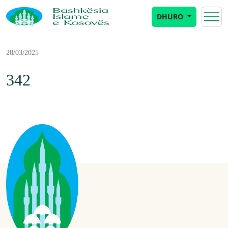
DHURO
28/03/2025
342