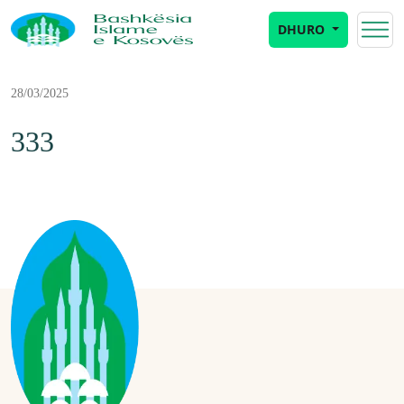
DHURO
28/03/2025
333