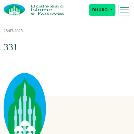
DHURO
28/03/2025
331