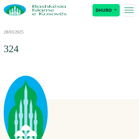
DHURO
28/03/2025
324