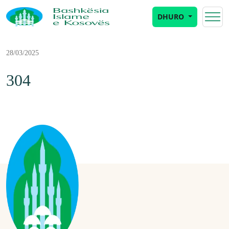
DHURO
28/03/2025
304