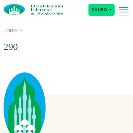
DHURO
27/03/2025
290