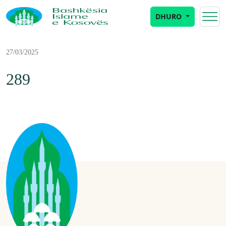
DHURO
27/03/2025
289