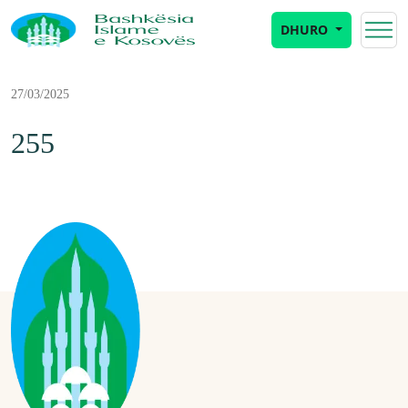
DHURO
27/03/2025
255