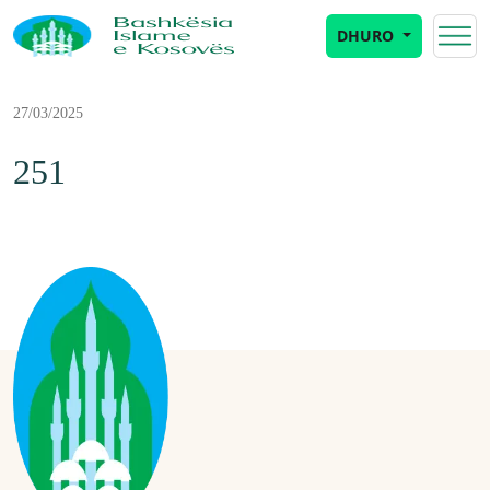
DHURO
27/03/2025
251