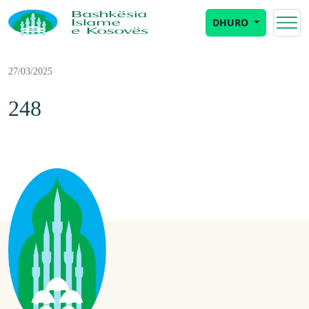
DHURO
27/03/2025
248