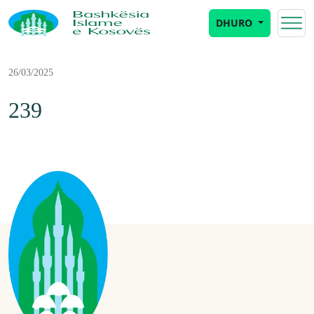
DHURO
26/03/2025
239