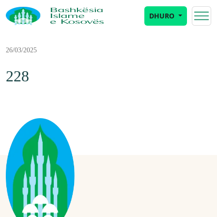
DHURO
26/03/2025
228