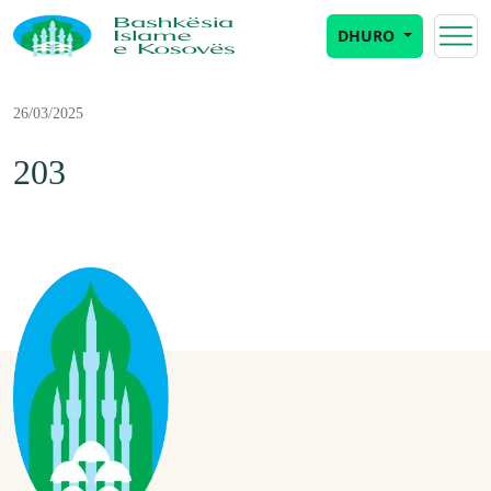
DHURO
26/03/2025
203