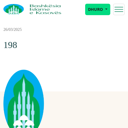
DHURO
26/03/2025
198