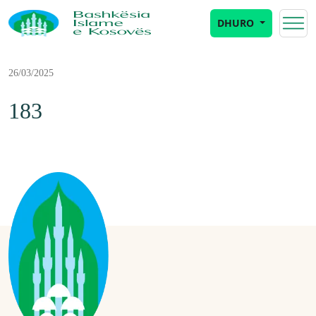
DHURO
26/03/2025
183