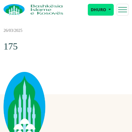
DHURO
26/03/2025
175