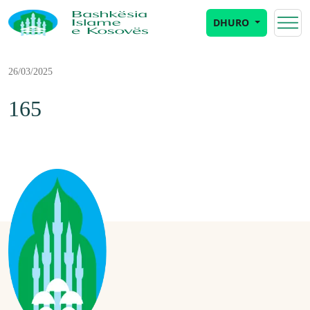
DHURO
26/03/2025
165