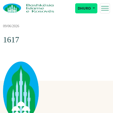
DHURO
09/06/2026
1617