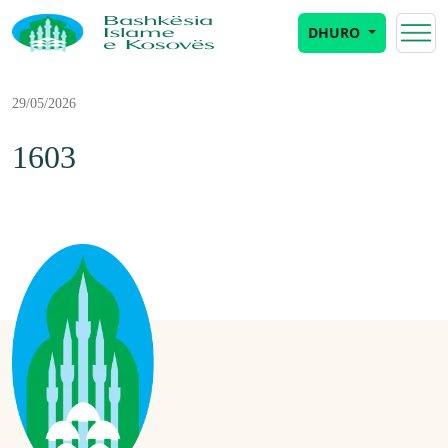
DHURO
29/05/2026
1603