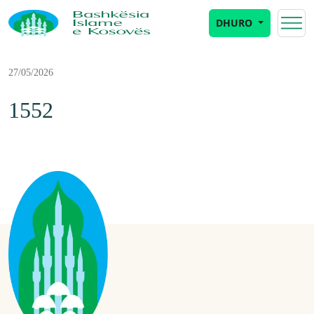
DHURO
27/05/2026
1552